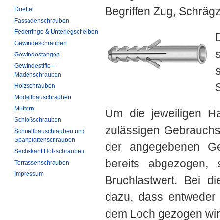
Begriffen Zug, Schräg
Duebel
Fassadenschrauben
Federringe & Unterlegscheiben
Gewindeschrauben
Gewindestangen
Gewindestifte –
Madenschrauben
Holzschrauben
Modellbauschrauben
Muttern
Um die jeweiligen Ha
Schloßschrauben
zulässigen Gebrauchsl
Schnellbauschrauben und
Spanplattenschrauben
der angegebenen Gebr
Sechskant Holzschrauben
bereits abgezogen, 
Terrassenschrauben
Impressum
Bruchlastwert. Bei 
dazu, dass entweder 
dem Loch gezogen wird